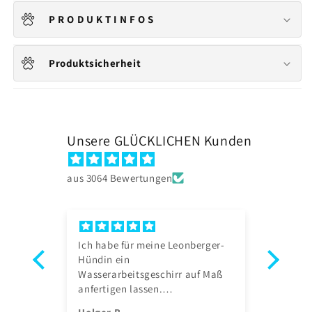
P R O D U K T I N F O S
Produktsicherheit
Unsere GLÜCKLICHEN Kunden
aus 3064 Bewertungen
Ich habe für meine Leonberger-
I'm w
Hündin ein
we're
Wasserarbeitsgeschirr auf Maß
conta
anfertigen lassen.
who s
Schnelle Lieferung, sehr gute
immed