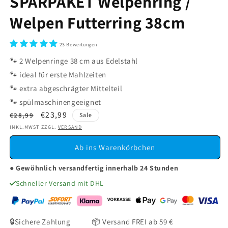
SPARPAKET Welpenring /
öffnen
öffnen
Welpen Futterring 38cm
23 Bewertungen
🐾 2 Welpenringe 38 cm aus Edelstahl
🐾 ideal für erste Mahlzeiten
🐾 extra abgeschrägter Mittelteil
🐾 spülmaschinengeeignet
Normaler
Verkaufspreis
€23,99
€28,99
Sale
Preis
INKL.MWST ZZGL.
VERSAND
Ab ins Warenkörbchen
● Gewöhnlich versandfertig innerhalb 24 Stunden
Schneller Versand mit DHL
🔒Sichere Zahlung 📦 Versand FREI ab 59 €