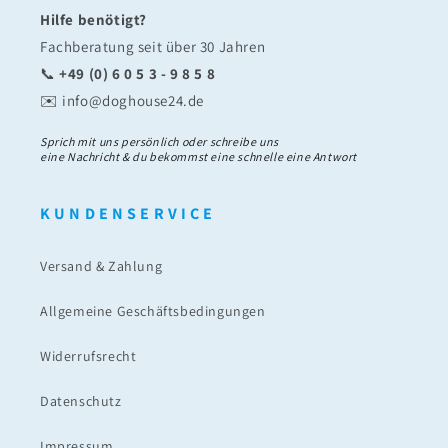
Hilfe benötigt?
Fachberatung seit über 30 Jahren
📞
+49 (0) 6 0 5 3 - 9 8 5 8
✉️ info@doghouse24.de
Sprich mit uns persönlich oder schreibe uns
eine Nachricht & du bekommst eine schnelle eine Antwort
K U N D E N S E R V I C E
Versand & Zahlung
Allgemeine Geschäftsbedingungen
Widerrufsrecht
Datenschutz
Impressum