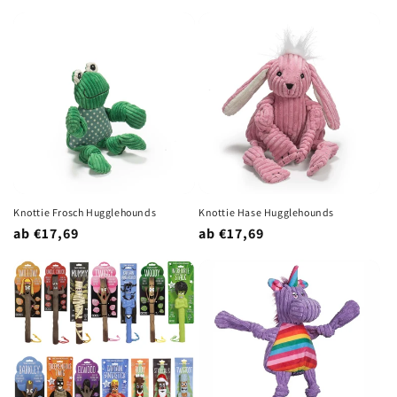
Preis
Knottie Frosch Hugglehounds
Knottie Hase Hugglehounds
Normaler
ab €17,69
Normaler
ab €17,69
Preis
Preis