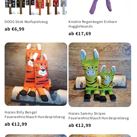
DOOG Stick Wurfspielzeug
Knottie Regenbogen Einhorn
Hugglehounds
Normaler
ab €6,99
Normaler
ab €17,69
Preis
Preis
Hozies Billy Bengal
Hozies Sammy Stripes
Feuerwehrschlauch Hundespielzeug
Feuerwehrschlauch Hundespielzeug
Normaler
ab €12,99
Normaler
ab €12,99
Preis
Preis