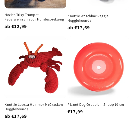
Hozies Trixy Trumpet
Knottie Waschbär Reggie
Feuerwehrschlauch Hundespielzeug
Hugglehounds
Normaler
ab €12,99
Normaler
ab €17,69
Preis
Preis
Knottie Lobsta Hummer McCracken
Planet Dog Orbee Lil' Snoop 10 cm
Hugglehounds
Normaler
€17,99
Normaler
ab €17,69
Preis
Preis