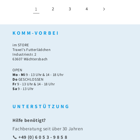
1
2
3
4
K O M M - V O R B E I
im STORE
Traxel's Futterlädchen
Industriestr. 2
63607 Wächtersbach
OPEN
Mo - Mi
9 - 13 Uhr & 14 - 18 Uhr
Do
GESCHLOSSEN
Fr
9 - 13 Uhr & 14 - 18 Uhr
Sa
9 - 13 Uhr
U N T E R S T Ü T Z U N G
Hilfe benötigt?
Fachberatung seit über 30 Jahren
📞
+49 (0) 6 0 5 3 - 9 8 5 8