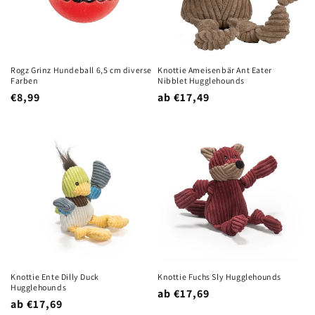
i
e
:
Rogz Grinz Hundeball 6,5 cm diverse
Knottie Ameisenbär Ant Eater
Farben
Nibblet Hugglehounds
Normaler
€8,99
Normaler
ab €17,49
Preis
Preis
Knottie Fuchs Sly Hugglehounds
Knottie Ente Dilly Duck
Hugglehounds
Normaler
ab €17,69
Normaler
ab €17,69
Preis