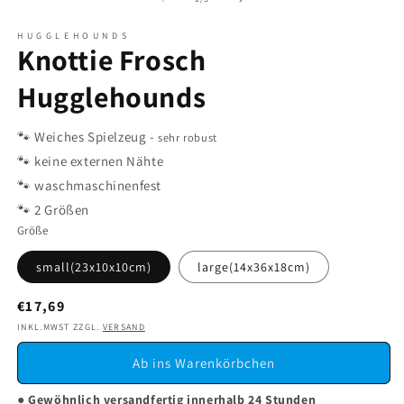
Modal
Modal
M
öffnen
öffnen
ö
H U G G L E H O U N D S
Knottie Frosch
Hugglehounds
🐾 Weiches Spielzeug -
sehr robust
🐾 keine externen Nähte
🐾 waschmaschinenfest
🐾 2 Größen
Größe
small(23x10x10cm)
large(14x36x18cm)
Normaler
€17,69
Preis
INKL.MWST ZZGL.
VERSAND
Ab ins Warenkörbchen
● Gewöhnlich versandfertig innerhalb 24 Stunden