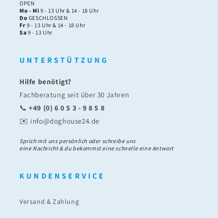
OPEN
Mo - Mi
9 - 13 Uhr & 14 - 18 Uhr
Do
GESCHLOSSEN
Fr
9 - 13 Uhr & 14 - 18 Uhr
Sa
9 - 13 Uhr
U N T E R S T Ü T Z U N G
Hilfe benötigt?
Fachberatung seit über 30 Jahren
📞
+49 (0) 6 0 5 3 - 9 8 5 8
✉️ info@doghouse24.de
Sprich mit uns persönlich oder schreibe uns
eine Nachricht & du bekommst eine schnelle eine Antwort
K U N D E N S E R V I C E
Versand & Zahlung