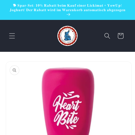
Direkt
🐕 𝐒𝐩𝐚𝐫-𝐒𝐞𝐭: 𝟏𝟎% 𝐑𝐚𝐛𝐚𝐭𝐭 𝐛𝐞𝐢𝐦 𝐊𝐚𝐮𝐟 𝐞𝐢𝐧𝐞𝐫 𝐋𝐢𝐜𝐤𝐢𝐦𝐚𝐭 + 𝐘𝐨𝐰𝐔𝐩!
zum
𝐉𝐨𝐠𝐡𝐮𝐫𝐭! 𝐃𝐞𝐫 𝐑𝐚𝐛𝐚𝐭𝐭 𝐰𝐢𝐫𝐝 𝐢𝐦 𝐖𝐚𝐫𝐞𝐧𝐤𝐨𝐫𝐛 𝐚𝐮𝐭𝐨𝐦𝐚𝐭𝐢𝐬𝐜𝐡 𝐚𝐛𝐠𝐞𝐳𝐨𝐠𝐞𝐧
Inhalt
Warenkorb
oduktinformationen
ringen