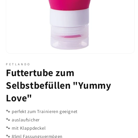
Medien
1
in
P E T L A N D O
Futtertube zum
Modal
öffnen
Selbstbefüllen "Yummy
Love"
🐾 perfekt zum Trainieren geeignet
🐾 auslaufsicher
🐾 mit Klappdeckel
🐾 85ml Fassungsvermögen