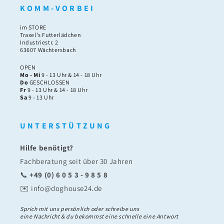
K O M M - V O R B E I
im STORE
Traxel's Futterlädchen
Industriestr. 2
63607 Wächtersbach
OPEN
Mo - Mi
9 - 13 Uhr & 14 - 18 Uhr
Do
GESCHLOSSEN
Fr
9 - 13 Uhr & 14 - 18 Uhr
Sa
9 - 13 Uhr
U N T E R S T Ü T Z U N G
Hilfe benötigt?
Fachberatung seit über 30 Jahren
📞
+49 (0) 6 0 5 3 - 9 8 5 8
✉️ info@doghouse24.de
Sprich mit uns persönlich oder schreibe uns
eine Nachricht & du bekommst eine schnelle eine Antwort