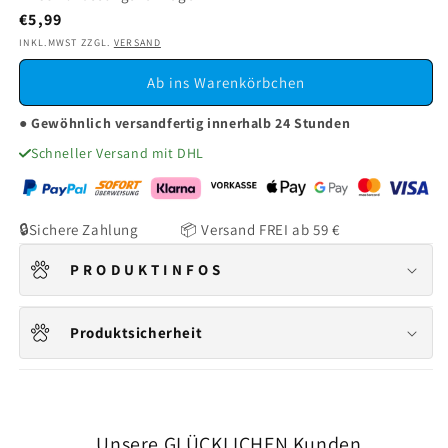
Normaler
€5,99
Preis
INKL.MWST ZZGL.
VERSAND
Ab ins Warenkörbchen
● Gewöhnlich versandfertig innerhalb 24 Stunden
Schneller Versand mit DHL
🔒Sichere Zahlung 📦 Versand FREI ab 59 €
P R O D U K T I N F O S
Produktsicherheit
Unsere GLÜCKLICHEN Kunden