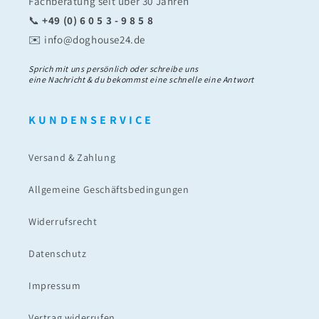
Fachberatung seit über 30 Jahren
📞
+49 (0) 6 0 5 3 - 9 8 5 8
✉️ info@doghouse24.de
Sprich mit uns persönlich oder schreibe uns
eine Nachricht & du bekommst eine schnelle eine Antwort
K U N D E N S E R V I C E
Versand & Zahlung
Allgemeine Geschäftsbedingungen
Widerrufsrecht
Datenschutz
Impressum
Vertrag widerrufen