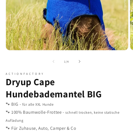
Medien
M
1
2
in
in
von
1
/
4
Modal
M
öffnen
ö
A C T I O N F A C T O R Y
Dryup Cape
Hundebademantel BIG
🐾 BIG -
für alle XXL Hunde
🐾 100% Baumwolle-Frottee -
schnell trocken, keine statische
Aufladung
🐾 Für Zuhause, Auto, Camper & Co