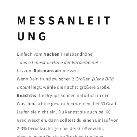
M E S S A N L E I T
U N G
Einfach vom
Nacken
(Halsbandhöhe)
- das ist meist in Höhe der Vorderbeine! -
bis zum
Rutenansatz
messen.
Wenn Dein Hund zwischen 2 Größen
(siehe Bild
unten
) liegt, wähle die nächst größere Größe.
Beachte:
Die Dryups können natürlich in der
Waschmaschine gewaschen werden, bei 30 Grad
laufen sie nicht ein. Du kannst sie auch bei 60
Grad waschen, dann solltest du einen Einlauf von
2-3% berücksichtigen bei der Größenwahl,
ebenso, wenn Du sie im Trockner trocknen