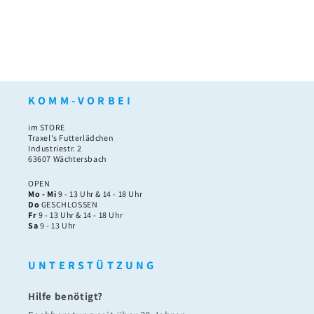
K O M M - V O R B E I
im STORE
Traxel's Futterlädchen
Industriestr. 2
63607 Wächtersbach
OPEN
Mo - Mi
9 - 13 Uhr & 14 - 18 Uhr
Do
GESCHLOSSEN
Fr
9 - 13 Uhr & 14 - 18 Uhr
Sa
9 - 13 Uhr
U N T E R S T Ü T Z U N G
Hilfe benötigt?